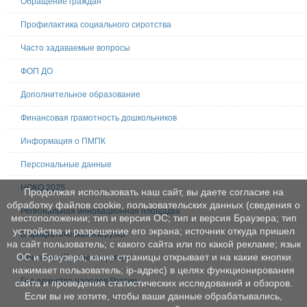
Обращение граждан
Профилактика социального сиротства
Часто задаваемые вопросы
ФОП ДО
Дополнительное образование
Финансовая грамотность дошкольников
Информация о ПМПК
Персональные данные
НОКО 2025
Продолжая использовать наш сайт, вы даете согласие на
обработку файлов cookie, пользовательских данных (сведения о
Региональная инновационная площадка
местоположении; тип и версия ОС; тип и версия Браузера; тип
устройства и разрешение его экрана; источник откуда пришел
Бюрократическая нагрузка
на сайт пользователь; с какого сайта или по какой рекламе; язык
ОС и Браузера; какие страницы открывает и на какие кнопки
Противодействие коррупции
нажимает пользователь; ip-адрес) в целях функционирования
Год единства народов России
сайта и проведения статистических исследований и обзоров.
Если вы не хотите, чтобы ваши данные обрабатывались,